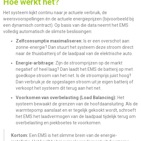
Hoe werkt het?
Het systeem kijkt continu naar je actuele verbruik, de
weersvoorspellingen én de actuele energieprijzen (bijvoorbeeld bij
een dynamisch contract). Op basis van die data neemt het EMS
volledig automatisch de slimste beslissingen:
Zelfconsumptie maximaliseren:
Is er een overschot aan
zonne-energie? Dan stuurt het systeem deze stroom direct
naar de thuisbatterij of de laadpaal van de elektrische auto.
Energie-arbitrage:
Zijn de stroomprijzen op de markt
negatief of heel laag? Dan laadt het EMS de batterij op met
goedkope stroom van het net. Is de stroomprijs juist hoog?
Dan verbruik je de opgeslagen stroom uit je eigen batterij of
verkoopt het systeem dit terug aan het net.
Voorkomen van overbelasting (Load Balancing):
Het
systeem bewaakt de grenzen van de hoofdaansluiting. Als de
warmtepomp aanslaat en er tegelijk gekookt wordt, schroeft
het EMS het laadvermogen van de laadpaal tijdelijk terug om
overbelasting en piekboetes te voorkomen.
Kortom:
Een EMS is het slimme brein van de energie-